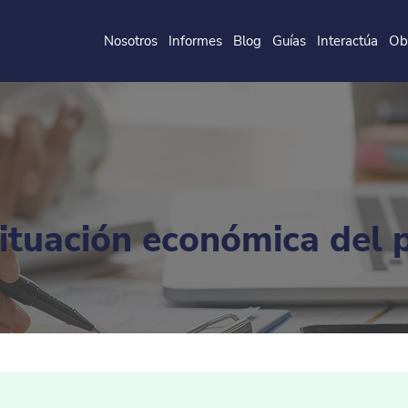
Nosotros
Informes
Blog
Guías
Interactúa
Ob
de la
P
o
ntificia
U
ni
v
ersidad
J
a
v
eri
a
na
situación económica del 