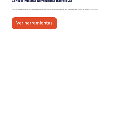
Conozca nuestras herramientas interactivas
Participe activamente en la vigilancia de los recursos públicos del país, a través de herramientas como el PePE, el S.A.P.O y COLMOD.
Ver herramientas