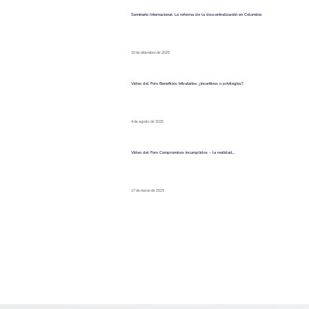
Seminario Internacional: La reforma de la descentralización en Colombia
10 de diciembre de 2025
Video del Foro Beneficios tributarios: ¿incentivos o privilegios?
4 de agosto de 2025
Video del Foro Compromisos incumplidos - la realidad.
..
17 de marzo de 2025