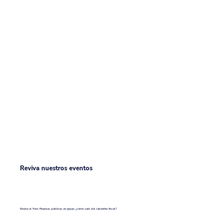
Reviva nuestros eventos
Reviva el Foro: Finanzas públicas en jaque: ¿cómo salir del laberinto fiscal?