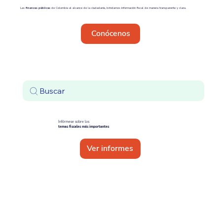
Las
finanzas públicas
de Colombia al alcance de la ciudadanía, brindamos información fiscal de manera transparente y clara.
Conócenos
Buscar
Infórmese sobre los
temas fiscales más importantes
Ver informes