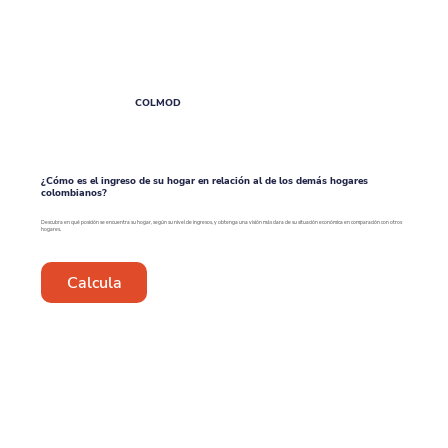
COLMOD
¿Cómo es el ingreso de su hogar en relación al de los demás hogares
colombianos?
Descubra en qué posición se encuentra su hogar, según su nivel de ingresos, y obtenga una visión más clara de su situación económica en comparación con otros
hogares.
Calcula