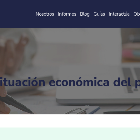
Nosotros
Informes
Blog
Guías
Interactúa
Ob
de la
P
o
ntificia
U
ni
v
ersidad
J
a
v
eri
a
na
situación económica del 