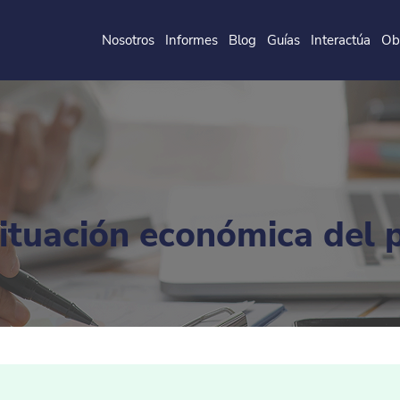
Nosotros
Informes
Blog
Guías
Interactúa
Ob
de la
P
o
ntificia
U
ni
v
ersidad
J
a
v
eri
a
na
situación económica del 