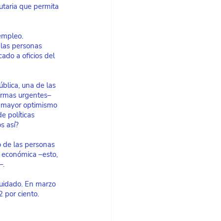
utaria que permita 
 empleo.
 las personas 
ado a oficios del 
blica, una de las 
formas urgentes– 
 mayor optimismo 
e políticas 
s así?
o de las personas 
a económica –esto, 
–.
cuidado. En marzo 
 por ciento. 