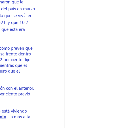
maron que la 
 del país en marzo 
la que se vivía en 
21, y que 10,2 
 que esta era 
cómo prevén que 
se frente dentro 
 por ciento dijo 
ientras que el 
uró que el 
n con el anterior, 
or ciento previó 
e está viviendo 
ento
 –la más alta 