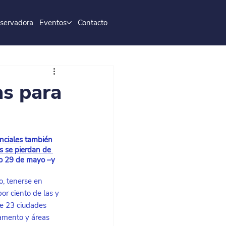
servadora
Eventos
Contacto
as para
nciales
 también 
s se pierdan de 
mo 29 de mayo –y 
o, tenerse en 
or ciento de las y 
de 23 ciudades 
amento y áreas 