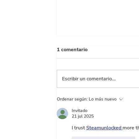
1 comentario
Escribir un comentario...
El pago de intereses podría
Ordenar según:
Lo más nuevo
llegar a ser equivalente a
Invitado
todo el presupuesto de
21 jul 2025
inversión
I trust 
Steamunlocked 
more th