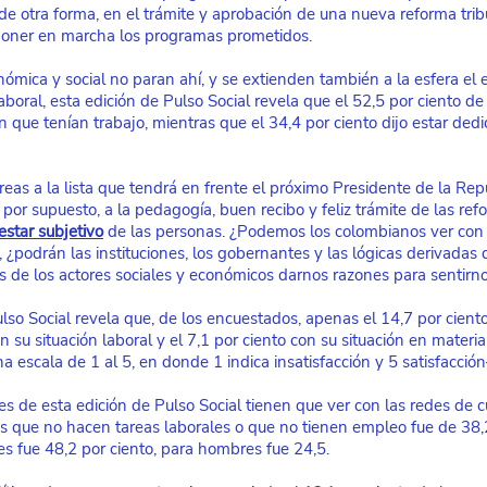
de otra forma, en el trámite y aprobación de una nueva reforma trib
 poner en marcha los programas prometidos.
nómica y social no paran ahí, y se extienden también a la esfera el
oral, esta edición de Pulso Social revela que el 52,5 por ciento de
 que tenían trabajo, mientras que el 34,4 por ciento dijo estar dedic
eas a la lista que tendrá en frente el próximo Presidente de la Repú
por supuesto, a la pedagogía, buen recibo y feliz trámite de las re
estar subjetivo
 de las personas. ¿Podemos los colombianos ver con
, ¿podrán las instituciones, los gobernantes y las lógicas derivadas d
es de los actores sociales y económicos darnos razones para sentirno
so Social revela que, de los encuestados, apenas el 14,7 por cient
n su situación laboral y el 7,1 por ciento con su situación en materi
na escala de 1 al 5, en donde 1 indica insatisfacción y 5 satisfacción
es de esta edición de Pulso Social tienen que ver con las redes de 
s que no hacen tareas laborales o que no tienen empleo fue de 38,2
s fue 48,2 por ciento, para hombres fue 24,5.