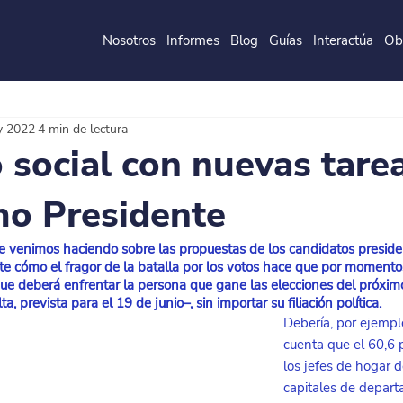
Nosotros
Informes
Blog
Guías
Interactúa
Ob
de la
P
o
ntificia
U
ni
v
ersidad
J
a
v
eri
a
na
y 2022
4 min de lectura
 social con nuevas tare
mo Presidente
que venimos haciendo sobre
las propuestas de los candidatos preside
te
cómo el fragor de la batalla por los votos hace que por momento
que deberá enfrentar la persona que gane las elecciones del próxi
, prevista para el 19 de junio–, sin importar su filiación política.
Debería, por ejempl
cuenta que el 60,6 p
los jefes de hogar 
capitales de depart