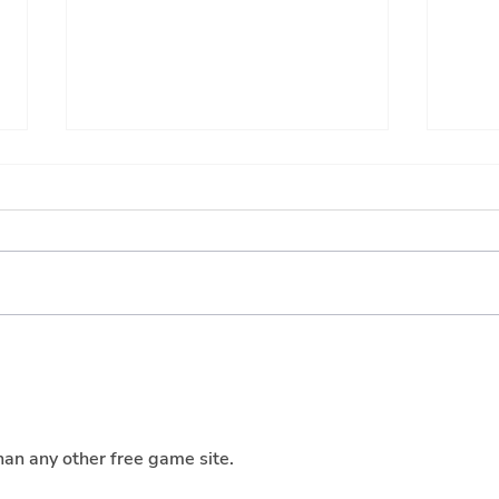
Transporte, el que menos
El a
ejecuta entre los sectores
Gobi
con mayor inversión
medi
ince
an any other free game site.