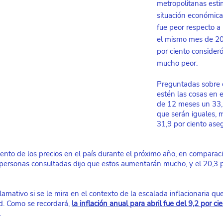
metropolitanas esti
situación económica
fue peor respecto a 
el mismo mes de 20
por ciento consideró
mucho peor.
Preguntadas sobre 
estén las cosas en e
de 12 meses un 33,2
que serán iguales, m
31,9 por ciento aseg
nto de los precios en el país durante el próximo año, en comparació
s personas consultadas dijo que estos aumentarán mucho, y el 20,3 p
llamativo si se le mira en el contexto de la escalada inflacionaria qu
d. Como se recordará,
la inflación anual para abril fue del 9,2 por ci
.