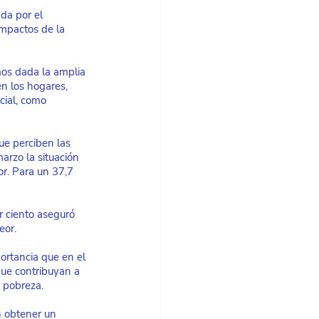
ada por el
impactos de la 
mos dada la amplia 
n los hogares, 
cial, como 
ue perciben las 
arzo la situación 
r. Para un 37,7 
r ciento aseguró 
eor.
ortancia que en el 
que contribuyan a 
a pobreza.
n obtener un 