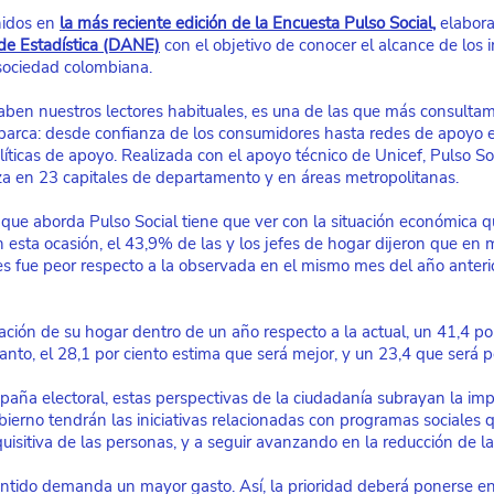
nidos en
la más reciente edición de la Encuesta Pulso Social
,
 elabor
de Estadística (DANE)
 con el objetivo de conocer el alcance de los 
 sociedad colombiana.
aben nuestros lectores habituales, es una de las que más consulta
arca: desde confianza de los consumidores hasta redes de apoyo e
íticas de apoyo. Realizada con el apoyo técnico de Unicef, Pulso So
za en 23 capitales de departamento y en áreas metropolitanas.
que aborda Pulso Social tiene que ver con la situación económica q
esta ocasión, el 43,9% de las y los jefes de hogar dijeron que en m
 fue peor respecto a la observada en el mismo mes del año anterio
ación de su hogar dentro de un año respecto a la actual, un 41,4 po
tanto, el 28,1 por ciento estima que será mejor, y un 23,4 que será p
aña electoral, estas perspectivas de la ciudadanía subrayan la imp
ierno tendrán las iniciativas relacionadas con programas sociales 
uisitiva de las personas, y a seguir avanzando en la reducción de l
sentido demanda un mayor gasto. Así, la prioridad deberá ponerse e