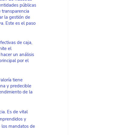
entidades públicas 
e transparencia 
r la gestión de 
. Este es el paso 
ectivas de caja, 
ite el 
acer un análisis 
rincipal por el 
loría tiene 
na y predecible 
tendimiento de la 
a. Es de vital 
omprendidos y 
e los mandatos de 