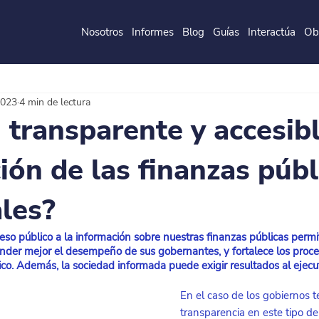
Nosotros
Informes
Blog
Guías
Interactúa
Ob
de la
P
o
ntificia
U
ni
v
ersidad
J
a
v
eri
a
na
2023
4 min de lectura
 transparente y accesibl
ión de las finanzas públ
ales?
eso público a la información sobre nuestras finanzas públicas permi
der mejor el desempeño de sus gobernantes, y fortalece los proce
tico. Además, la sociedad informada puede exigir resultados al ejec
En el caso de los gobiernos ter
transparencia en este tipo de