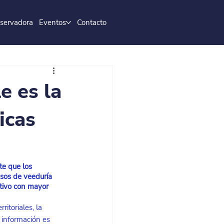
servadora
Eventos
Contacto
e es la
icas
te que los 
sos de veeduría 
utivo con mayor 
ritoriales, la 
 información es 