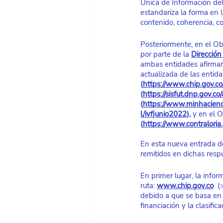
Única de Información del 
estandariza la forma en 
contenido, coherencia, co
Posteriormente, en el Ob
por parte de la 
Dirección
ambas entidades afirmaron
actualizada de las entida
(
https://www.chip.gov.co/
(
https://sisfut.dnp.gov.co
(
https://www.minhacienda
l/ivfjunio2022
), 
y en el O
(
https://www.contraloria.
En esta nueva entrada de
remitidos en dichas resp
En primer lugar, la info
ruta: 
www.chip.gov.co
 (
debido a que se basa en 
financiación y la clasific