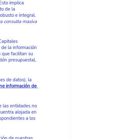
sto implica 
to de la 
busto e integral. 
ra consulta masiva 
Capitales 
 de la información 
 que facilitan su 
tión presupuestal, 
s de datos), la 
ne información de 
e las entidades no 
cuentra alojada en 
espondientes a los 
ción de nuestras 