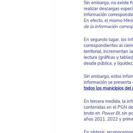
Sin embargo, no existe f
realizar descargas especí
información correspondie
En efecto, el mismo Mini
de la información corres
En segundo lugar, los In
correspondientes al cier
territorial, incrementan l
lectura (gráficas y tablas
deuda pública, y liquidez
Sin embargo, estos infor
información se presenta
todos los municipios del 
En tercera medida, la in
contenidas en el PGN del 
bruto en 
Power BI
, sin 
años 2021, 2022 y primer
En síntesis, reconocemos