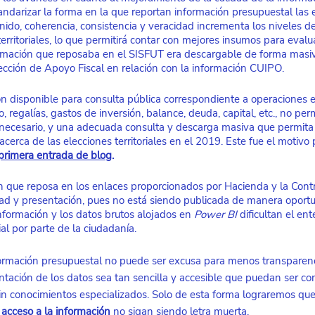
standarizar la forma en la que reportan información presupuestal las 
nido, coherencia, consistencia y veracidad incrementa los niveles d
erritoriales, lo que permitirá contar con mejores insumos para evalua
rmación que reposaba en el SISFUT era descargable de forma masiva
rección de Apoyo Fiscal en relación con la información CUIPO.
ón disponible para consulta pública correspondiente a operaciones ef
 regalías, gastos de inversión, balance, deuda, capital, etc., no perm
ecesario, y una adecuada consulta y descarga masiva que permita h
erca de las elecciones territoriales en el 2019. Este fue el motivo p
primera entrada de blog
.
ón que reposa en los enlaces proporcionados por Hacienda y la Contra
ad y presentación, pues no está siendo publicada de manera oportu
nformación y los datos brutos alojados en 
Power BI 
dificultan el en
rial por parte de la ciudadanía. 
ormación presupuestal no puede ser excusa para menos transparenci
ntación de los datos sea tan sencilla y accesible que puedan ser c
sin conocimientos especializados. Solo de esta forma lograremos qu
 acceso a la información
no sigan siendo letra muerta.