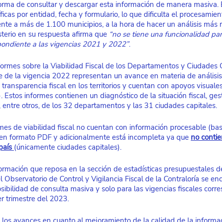
orma de consultar y descargar esta información de manera masiva. E
ficas por entidad, fecha y formulario, lo que dificulta el procesamien
nte a más de 1.100 municipios, a la hora de hacer un análisis más ro
sterio en su respuesta afirma que 
“no se tiene una funcionalidad pa
pondiente a las vigencias 2021 y 2022”
.
formes sobre la Viabilidad Fiscal de los Departamentos y Ciudades 
re de la vigencia 2022 representan un avance en materia de análisis
a transparencia fiscal en los territorios y cuentan con apoyos visuales
). Estos informes contienen un diagnóstico de la situación fiscal, ges
, entre otros, de los 32 departamentos y las 31 ciudades capitales.
mes de viabilidad fiscal no cuentan con información procesable (base
 en formato PDF y adicionalmente está incompleta ya que 
no contie
país 
(únicamente ciudades capitales).
formación que reposa en la sección de estadísticas presupuestales d
Observatorio de Control y Vigilancia Fiscal de la Contraloría se en
posibilidad de consulta masiva y solo para las vigencias fiscales corr
 trimestre del 2023. 
 los avances en cuanto al mejoramiento de la calidad de la informa