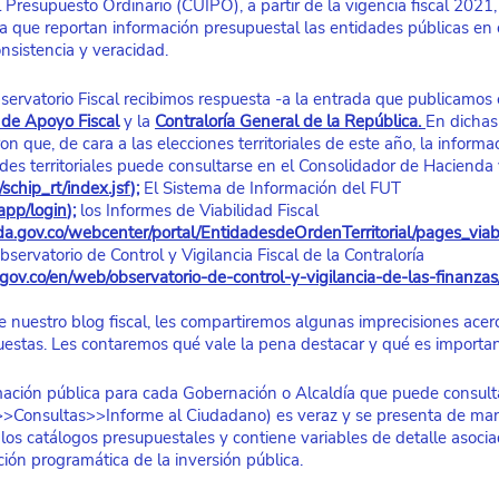
Presupuesto Ordinario (CUIPO), a partir de la vigencia fiscal 2021,
la que reportan información presupuestal las entidades públicas en 
nsistencia y veracidad.
servatorio Fiscal recibimos respuesta -a la entrada que publicamos 
 de Apoyo Fiscal
 y la
Contraloría General de la República
. 
En dichas
 que, de cara a las elecciones territoriales de este año, la informa
des territoriales puede consultarse en el Consolidador de Hacienda 
schip_rt/index.jsf
); 
El Sistema de Información del FUT 
/app/login
); 
los Informes de Viabilidad Fiscal 
.gov.co/webcenter/portal/EntidadesdeOrdenTerritorial/pages_viabili
bservatorio de Control y Vigilancia Fiscal de la Contraloría 
gov.co/en/web/observatorio-de-control-y-vigilancia-de-las-finanzas/
 nuestro blog fiscal, les compartiremos algunas imprecisiones acerc
uestas. Les contaremos qué vale la pena destacar y qué es importan
rmación pública para cada Gobernación o Alcaldía que puede consulta
>>Consultas>>Informe al Ciudadano) es veraz y se presenta de man
los catálogos presupuestales y contiene variables de detalle asocia
ación programática de la inversión pública. 