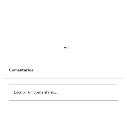
Comentarios
Escribir un comentario...
Transporte, el que menos ejecuta entre
los sectores con mayor inversión