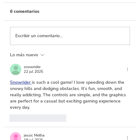
6 comentarios
Escribir un comentario...
Lo más nuevo
Transporte, el que menos ejecuta entre
los sectores con mayor inversión
snowrider
22 jul 2025
Snowrider
is such a cool game! I love speeding down the 
snowy hills and dodging obstacles. It’s fun, smooth, and 
really addicting. The controls are simple, and the graphics 
are perfect for a casual but exciting gaming experience 
every day.
Me gusta
Reaccionar
jessic Metha
18 jul 2025