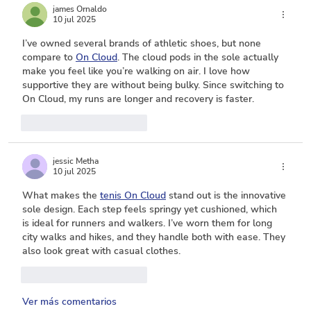
james Ornaldo
10 jul 2025
I’ve owned several brands of athletic shoes, but none 
compare to 
On Cloud
. The cloud pods in the sole actually 
make you feel like you’re walking on air. I love how 
supportive they are without being bulky. Since switching to 
On Cloud
, my runs are longer and recovery is faster.
Me gusta
Reaccionar
jessic Metha
10 jul 2025
What makes the 
tenis On Cloud
 stand out is the innovative 
sole design. Each step feels springy yet cushioned, which 
is ideal for runners and walkers. I’ve worn them for long 
city walks and hikes, and they handle both with ease. They 
also look great with casual clothes.
Me gusta
Reaccionar
Ver más comentarios