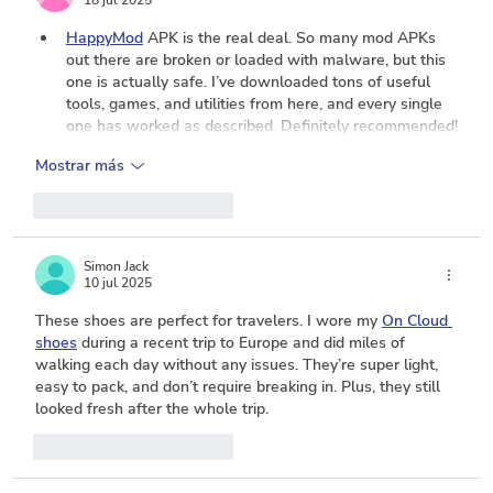
HappyMod
 APK is the real deal. So many mod APKs 
out there are broken or loaded with malware, but this 
one is actually safe. I’ve downloaded tons of useful 
tools, games, and utilities from here, and every single 
one has worked as described. Definitely recommended!
Mostrar más
Me gusta
Reaccionar
Simon Jack
10 jul 2025
These shoes are perfect for travelers. I wore my 
On Cloud 
shoes
 during a recent trip to Europe and did miles of 
walking each day without any issues. They’re super light, 
easy to pack, and don’t require breaking in. Plus, they still 
looked fresh after the whole trip.
Me gusta
Reaccionar