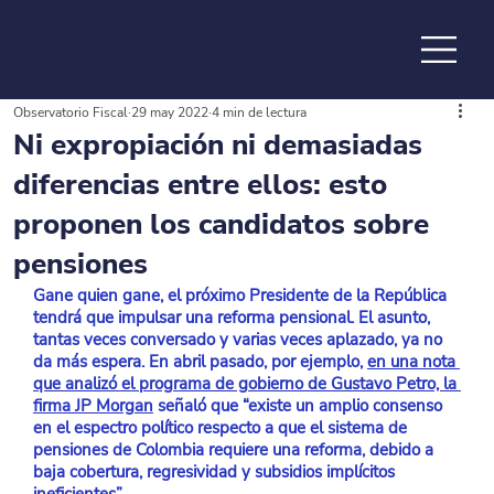
Observatorio Fiscal
29 may 2022
4 min de lectura
de la
Ni expropiación ni demasiadas
diferencias entre ellos: esto
proponen los candidatos sobre
pensiones
Gane quien gane, el próximo Presidente de la República 
tendrá que impulsar una reforma pensional. El asunto, 
tantas veces conversado y varias veces aplazado, ya no 
da más espera. En abril pasado, por ejemplo,
en una nota 
que analizó el programa de gobierno de Gustavo Petro, la 
firma JP Morgan
 señaló que “existe un amplio consenso 
en el espectro político respecto a que el sistema de 
pensiones de Colombia requiere una reforma, debido a 
baja cobertura, regresividad y subsidios implícitos 