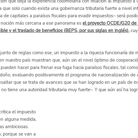
ión que deja la experiencia colombiana con relación al impuesto a l
a que solo cuando exista una gobernanza tributaria fuerte a nivel in
ga de capitales a paraísos fiscales para evadir impuestos– será posibl
La noción más cercana a ese panorama es
el proyecto OCDE/G20 de l
ble y el traslado de beneficios (BEPS, por sus siglas en inglés)
,
 cuy
junto de reglas como ese, un impuesto a la riqueza funcionaría de 
en nuestro país muestran que, aún sin el nivel óptimo de cooperación
 pueden hacer para frenar esa fuga hacia paraísos fiscales, tal com
ondoño, evaluando positivamente el programa de nacionalización de a
saltar que se trata de avances que se han logrado en un país de i
 no tiene una autoridad tributaria muy fuerte–. Y que aún así ha lo
critica el impuesto 
 en alguna medida, 
as ambiciosas. 
o, porque se van a 