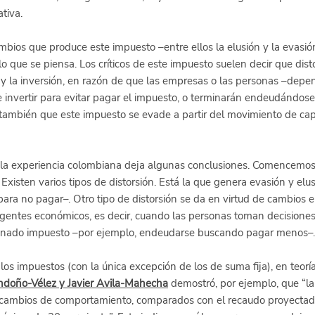
ativa.
mbios que produce este impuesto –entre ellos la elusión y la evasió
 que se piensa. Los críticos de este impuesto suelen decir que dist
 y la inversión, en razón de que las empresas o las personas –dep
e invertir para evitar pagar el impuesto, o terminarán endeudándose 
 también que este impuesto se evade a partir del movimiento de capi
la experiencia colombiana deja algunas conclusiones. Comencemos 
Existen varios tipos de distorsión. Está la que genera evasión y elusi
ara no pagar–. Otro tipo de distorsión se da en virtud de cambios e
gentes económicos, es decir, cuando las personas toman decisiones
rminado impuesto –por ejemplo, endeudarse buscando pagar menos–.
los impuestos (con la única excepción de los de suma fija), en teoría,
ondoño-Vélez y Javier Avila-Mahecha
 demostró, por ejemplo, que “la
 cambios de comportamiento, comparados con el recaudo proyectado