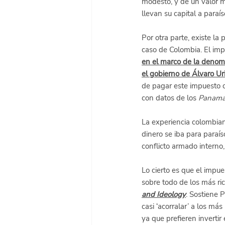
modesto, y de un valor m
llevan su capital a para
Por otra parte, existe l
caso de Colombia. El imp
en el marco de la denom
el gobierno de Álvaro Ur
de pagar este impuesto c
con datos de los 
Panama
La experiencia colombian
dinero se iba para paraís
conflicto armado intern
Lo cierto es que el impue
sobre todo de los más ric
and Ideology
. Sostiene 
casi ‘acorralar’ a los má
ya que prefieren invertir