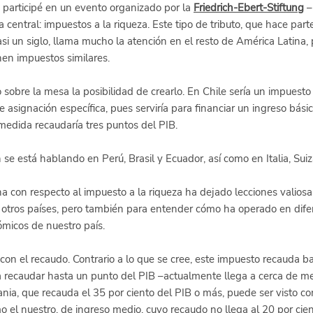
participé en un evento organizado por la
Friedrich-Ebert-Stiftung
 –
a central: impuestos a la riqueza. Este tipo de tributo, que hace part
asi un siglo, llama mucho la atención en el resto de América Latina, 
en impuestos similares.
sobre la mesa la posibilidad de crearlo. En Chile sería un impuesto
e asignación específica, pues serviría para financiar un ingreso bási
edida recaudaría tres puntos del PIB.
e está hablando en Perú, Brasil y Ecuador, así como en Italia, Suiz
a con respecto al impuesto a la riqueza ha dejado lecciones valiosa
n otros países, pero también para entender cómo ha operado en di
nómicos de nuestro país.
con el recaudo. Contrario a lo que se cree, este impuesto recauda b
 recaudar hasta un punto del PIB –actualmente llega a cerca de me
ia, que recauda el 35 por ciento del PIB o más, puede ser visto co
 el nuestro, de ingreso medio, cuyo recaudo no llega al 20 por cien