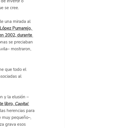
e invertir o 
e se cree.
le una mirada al 
 López Pumarejo, 
 en 2002, durante 
nas se preciaban 
vila– mostraron, 
me que todo el 
asociadas al 
n y la elusión –
 libro, 
Capital 
las herencias para 
ble muy pequeño–, 
eza grava esos 