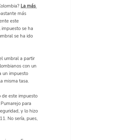
Colombia?
La más 
bastante más 
nte este 
l impuesto se ha 
mbral se ha ido 
 umbral a partir 
olombianos con un 
a un impuesto 
la misma tasa.
 de este impuesto 
z Pumarejo para 
eguridad, y lo hizo 
1. No sería, pues, 