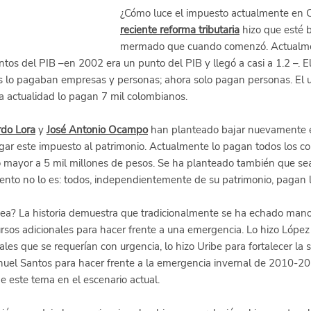
¿Cómo luce el impuesto actualmente en 
reciente reforma tributaria
 hizo que esté 
mermado que cuando comenzó. Actualme
tos del PIB –en 2002 era un punto del PIB y llegó a casi a 1.2 –. E
s lo pagaban empresas y personas; ahora solo pagan personas. El u
a actualidad lo pagan 7 mil colombianos.
do Lora
 y
José Antonio Ocampo
han planteado bajar nuevamente el
gar este impuesto al patrimonio. Actualmente lo pagan todos los c
 o mayor a 5 mil millones de pesos. Se ha planteado también que se
ento no lo es: todos, independientemente de su patrimonio, pagan 
dea? La historia demuestra que tradicionalmente se ha echado mano
rsos adicionales para hacer frente a una emergencia. Lo hizo Lópe
ales que se requerían con urgencia, lo hizo Uribe para fortalecer la s
uel Santos para hacer frente a la emergencia invernal de 2010-201
e este tema en el escenario actual.