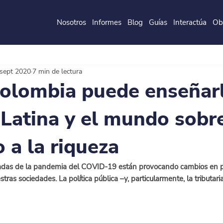
Nosotros
Informes
Blog
Guías
Interactúa
Ob
de la
P
o
ntificia
U
ni
v
ersidad
J
a
v
eri
a
na
sept 2020
7 min de lectura
olombia puede enseñarl
Latina y el mundo sobre
 a la riqueza
adas de la pandemia del COVID-19 están provocando cambios en p
tras sociedades. La política pública –y, particularmente, la tributari