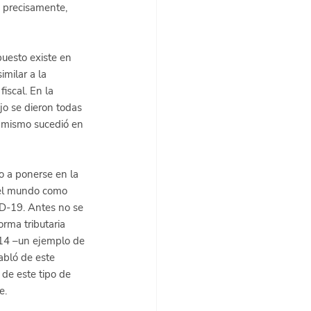
, precisamente, 
uesto existe en 
milar a la 
iscal. En la 
o se dieron todas 
o mismo sucedió en 
o a ponerse en la 
del mundo como 
D-19. Antes no se 
rma tributaria 
14 –un ejemplo de 
abló de este 
de este tipo de 
e.