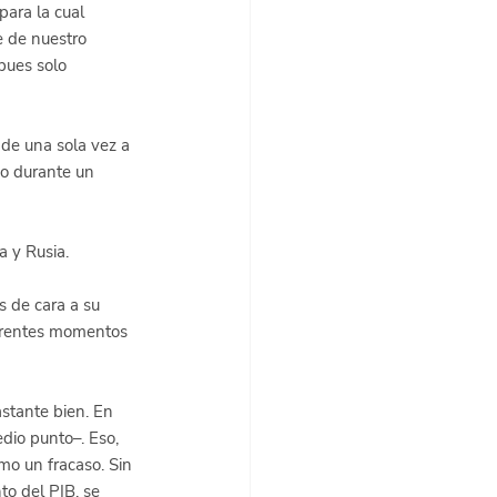
para la cual 
e de nuestro 
pues solo 
 de una sola vez a 
co durante un 
a y Rusia.
s de cara a su 
ferentes momentos 
astante bien. En 
dio punto–. Eso, 
mo un fracaso. Sin 
to del PIB, se 