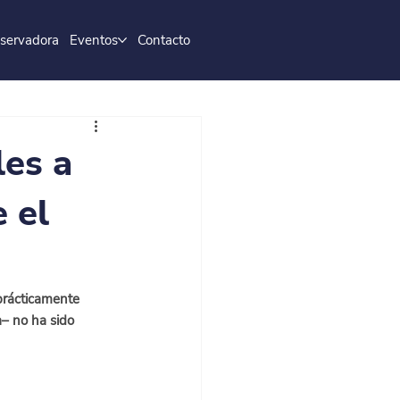
servadora
Eventos
Contacto
es a
 el
rácticamente 
a– no ha sido 