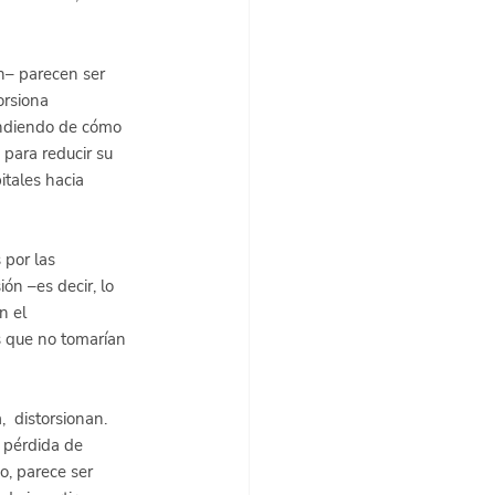
n– parecen ser 
orsiona 
endiendo de cómo 
para reducir su 
tales hacia 
por las 
ón –es decir, lo 
n el 
 que no tomarían 
  distorsionan. 
 pérdida de 
, parece ser 