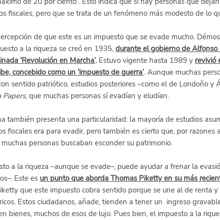
áximo de 20 por ciento”. Esto indica que sí hay personas que dejan d
ísos fiscales, pero que se trata de un fenómeno más modesto de lo qu
a percepción de que este es un impuesto que se evade mucho. Démos
uesto a la riqueza se creó en 1935,
durante el gobierno de Alfonso
inada ‘Revolución en Marcha’
.
 Estuvo vigente hasta 1989 y
revivió
ibe, concebido como un ‘impuesto de guerra’
. Aunque muchas perso
on sentido patriótico, estudios posteriores –como el de Londoño y Á
 Papers
, que muchas personas sí evadían y eludían.
a también presenta una particularidad: la mayoría de estudios asu
os fiscales era para evadir, pero también es cierto que, por razones 
o, muchas personas buscaban esconder su patrimonio.
sto a la riqueza –aunque se evade–, puede ayudar a frenar la evasió
os–. Este es
un punto que aborda Thomas Piketty en su más reciente
Piketty que este impuesto cobra sentido porque se une al de renta y 
s ricos. Estos ciudadanos, añade, tienden a tener un  ingreso grava
 en bienes, muchos de esos de lujo. Pues bien, el impuesto a la riqu