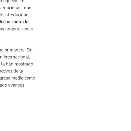
a riqueza. En 
ternacional –que, 
e introducir un 
ucha contra la 
as negociaciones 
mejor manera. Sin 
 internacional, 
o lo han mostrado 
ctivos de la 
ngreso medio como 
grado avances 