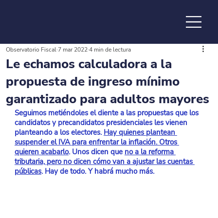
Observatorio Fiscal
7 mar 2022
4 min de lectura
de la
Le echamos calculadora a la
propuesta de ingreso mínimo
garantizado para adultos mayores
Seguimos metiéndoles el diente a las propuestas que los 
candidatos y precandidatos presidenciales les vienen 
planteando a los electores.
Hay quienes plantean 
suspender el IVA para enfrentar la inflación. Otros 
quieren acabarlo
. Unos dicen que
no a la reforma 
tributaria, pero no dicen cómo van a ajustar las cuentas 
públicas
. Hay de todo. Y habrá mucho más.