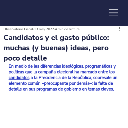
Observatorio Fiscal
13 may 2022
4 min de lectura
de la
Candidatos y el gasto público:
muchas (y buenas) ideas, pero
poco detalle
En medio de l
as diferencias ideológicas, programáticas y 
políticas que la campaña electoral ha marcado entre los 
candidatos
 a la Presidencia de la República, sobresale un 
elemento común –preocupante por demás–: la falta de 
detalle en sus programas de gobierno en temas claves.