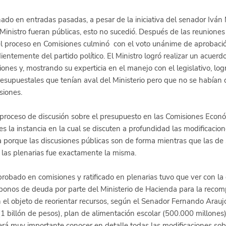
o en entradas pasadas, a pesar de la iniciativa del senador Iván
Ministro fueran públicas, esto no sucedió. Después de las reuniones
el proceso en Comisiones culminó  con el voto unánime de aprobació
ntemente del partido político. El Ministro logró realizar un acuerdo
nes y, mostrando su experticia en el manejo con el legislativo, log
resupuestales que tenían aval del Ministerio pero que no se habían 
iones.  
l proceso de discusión sobre el presupuesto en las Comisiones Econó
 la instancia en la cual se discuten a profundidad las modificacion
za porque las discusiones públicas son de forma mientras que las de 
 las plenarias fue exactamente la misma. 
obado en comisiones y ratificado en plenarias tuvo que ver con la
 bonos de deuda por parte del Ministerio de Hacienda para la recom
 el objeto de reorientar recursos, según el Senador Fernando Araujo
1 billón de pesos), plan de alimentación escolar (500.000 millones), 
Será muy importante conocer en detalle todas las modificaciones sob