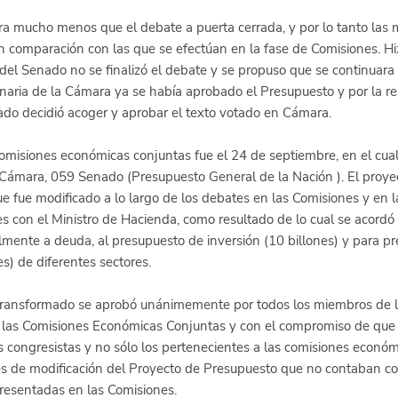
ra mucho menos que el debate a puerta cerrada, y por lo tanto las 
 comparación con las que se efectúan en la fase de Comisiones. Hizo
del Senado no se finalizó el debate y se propuso que se continuara 
naria de la Cámara ya se había aprobado el Presupuesto y por la res
ado decidió acoger y aprobar el texto votado en Cámara.
comisiones económicas conjuntas fue el 24 de septiembre, en el cual 
Cámara, 059 Senado (Presupuesto General de la Nación ). El proye
e fue modificado a lo largo de los debates en las Comisiones y en l
s con el Ministro de Hacienda, como resultado de lo cual se acordó 
ialmente a deuda, al presupuesto de inversión (10 billones) y para p
s) de diferentes sectores. 
 transformado se aprobó unánimemente por todos los miembros de lo
n las Comisiones Económicas Conjuntas y con el compromiso de que 
s congresistas y no sólo los pertenecientes a las comisiones económi
s de modificación del Proyecto de Presupuesto que no contaban co
presentadas en las Comisiones. 