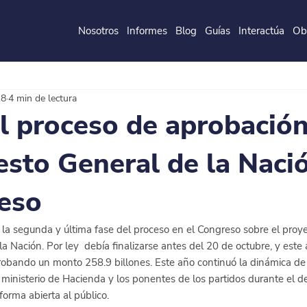
Nosotros
Informes
Blog
Guías
Interactúa
Ob
de la
P
o
ntificia
U
ni
v
ersidad
J
a
v
eri
a
na
18
4 min de lectura
el proceso de aprobación
sto General de la Naci
eso
la segunda y última fase del proceso en el Congreso sobre el proye
 Nación. Por ley  debía finalizarse antes del 20 de octubre, y este 
obando un monto 258.9 billones. Este año continuó la dinámica de d
l ministerio de Hacienda y los ponentes de los partidos durante el d
orma abierta al público. 