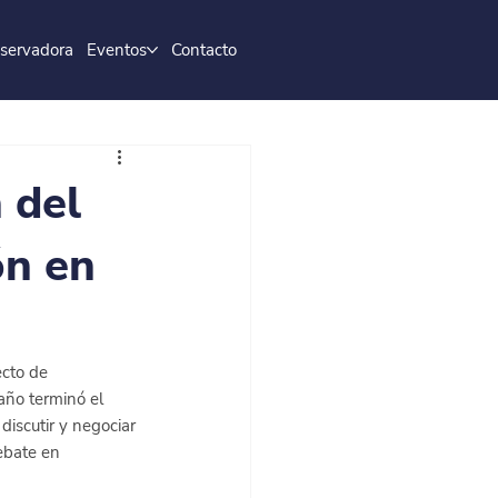
servadora
Eventos
Contacto
 del
ón en
cto de 
año terminó el 
iscutir y negociar 
ebate en 