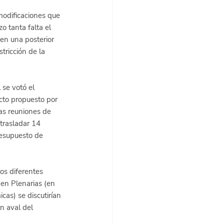
modificaciones que 
 tanta falta el 
en una posterior 
tricción de la 
se votó el 
cto propuesto por 
as reuniones de 
trasladar 14 
resupuesto de 
s diferentes 
en Plenarias (en 
cas) se discutirían 
n aval del 