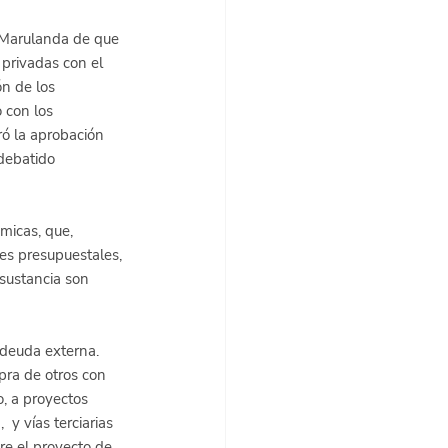
 Marulanda de que 
 privadas con el 
n de los 
 con los 
ró la aprobación 
debatido 
micas, que, 
es presupuestales, 
sustancia son 
 deuda externa. 
pra de otros con 
, a proyectos 
 y vías terciarias 
re el proyecto de 