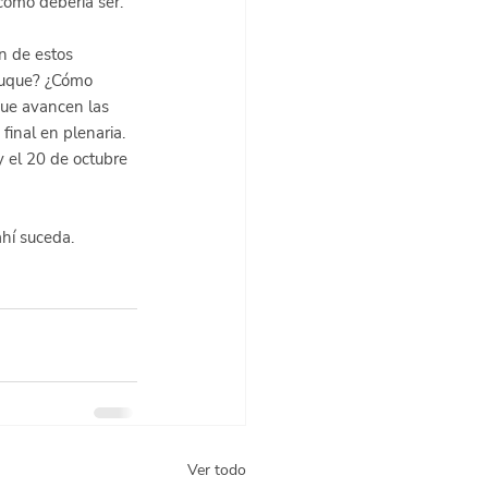
como debería ser.
n de estos 
 Duque? ¿Cómo 
que avancen las 
inal en plenaria.  
 el 20 de octubre 
hí suceda. 
Ver todo