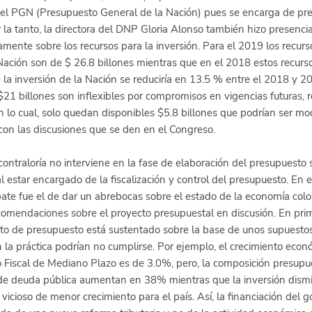
del PGN (Presupuesto General de la Nación) pues se encarga de pre
 la tanto, la directora del DNP Gloria Alonso también hizo presenci
mente sobre los recursos para la inversión. Para el 2019 los recurs
ación son de $ 26.8 billones mientras que en el 2018 estos recurs
e la inversión de la Nación se reduciría en 13.5 % entre el 2018 y 2
$21 billones son inflexibles por compromisos en vigencias futuras, r
n lo cual, solo quedan disponibles $5.8 billones que podrían ser mod
on las discusiones que se den en el Congreso. 
contraloría no interviene en la fase de elaboración del presupuesto s
al estar encargado de la fiscalización y control del presupuesto. En e
ate fue el de dar un abrebocas sobre el estado de la economía col
omendaciones sobre el proyecto presupuestal en discusión. En prim
to de presupuesto está sustentado sobre la base de unos supuesto
a práctica podrían no cumplirse. Por ejemplo, el crecimiento econ
 Fiscal de Mediano Plazo es de 3.0%, pero, la composición presupue
a de deuda pública aumentan en 38% mientras que la inversión dis
 vicioso de menor crecimiento para el país. Así, la financiación del g