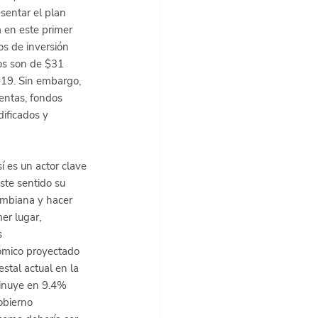
sentar el plan 
a en este primer 
os de inversión 
os son de $31 
019. Sin embargo, 
entas, fondos 
ificados y 
í es un actor clave 
ste sentido su 
ombiana y hacer 
er lugar, 
s 
ómico proyectado 
stal actual en la 
minuye en 9.4% 
obierno 