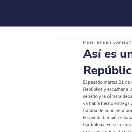
María Fernanda Gómez
24
Así es u
Repúblic
El pasado martes 21 de a
República y escuchar a l
senado y la cámara deba
ya había hecho entrega d
trataba de la primera pr
Hacienda también estaba
Contraloría. En esta ent
reacciones por parte de l