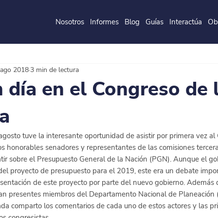
Nosotros
Informes
Blog
Guías
Interactúa
Ob
de la
P
o
ntificia
U
ni
v
ersidad
J
a
v
eri
a
na
 ago 2018
3 min de lectura
n día en el Congreso de 
a
gosto tuve la interesante oportunidad de asistir por primera vez al
os honorables senadores y representantes de las comisiones tercera
tir sobre el Presupuesto General de la Nación (PGN). Aunque el go
el proyecto de presupuesto para el 2019, este era un debate impor
esentación de este proyecto por parte del nuevo gobierno. Además d
n presentes miembros del Departamento Nacional de Planeación (
rada comparto los comentarios de cada uno de estos actores y las pri
os congresistas. 