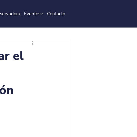
servadora
Eventos
Contacto
r el
ión