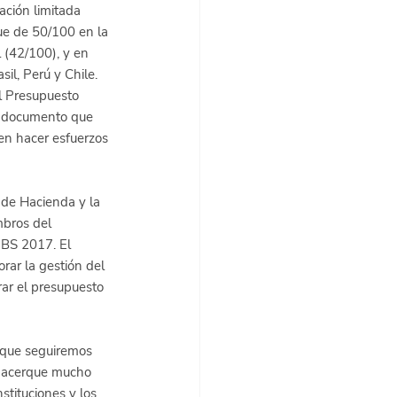
ación limitada 
ue de 50/100 en la 
 (42/100), y en 
il, Perú y Chile. 
 
Presupuesto 
te documento que 
en hacer esfuerzos 
o de Hacienda y la 
bros del 
OBS 2017. El 
ar la gestión del 
ar el presupuesto 
s que seguiremos 
e acerque mucho 
tituciones y los 