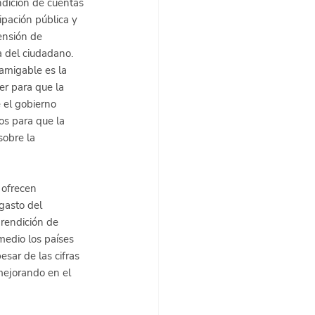
dición de cuentas 
ipación pública y 
ensión de 
a del ciudadano. 
amigable es la 
r para que la 
 el gobierno 
os para que la 
sobre la 
 ofrecen 
gasto del 
rendición de 
medio los países 
sar de las cifras 
mejorando en el 