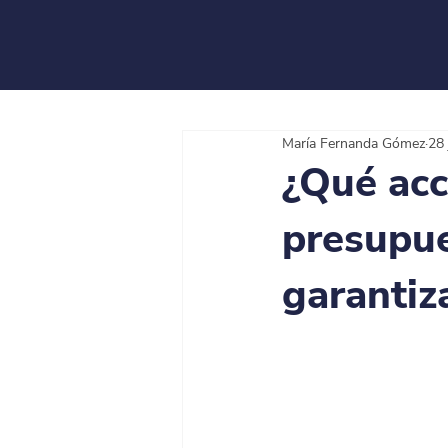
María Fernanda Gómez
28 
¿Qué acc
presupu
garantiz