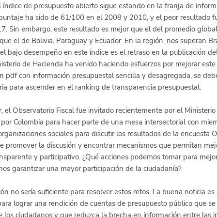
 índice de presupuesto abierto sigue estando en la franja de inform
puntaje ha sido de 61/100 en el 2008 y 2010, y el peor resultado f
7. Sin embargo, este resultado es mejor que el del promedio global
ue el de Bolivia, Paraguay y Ecuador. En la región, nos superan Bras
el bajo desempeño en este índice es el retraso en la publicación del
Ministerio de Hacienda ha venido haciendo esfuerzos por mejorar es
 pdf con información presupuestal sencilla y desagregada, se deb
ria para ascender en el ranking de transparencia presupuestal.
r, el Observatorio Fiscal fue invitado recientemente por el Ministeri
por Colombia para hacer parte de una mesa intersectorial con miem
organizaciones sociales para discutir los resultados de la encuesta 
ue promover la discusión y encontrar mecanismos que permitan mejor
nsparente y participativo. ¿Qué acciones podemos tomar para mejor
s garantizar una mayor participación de la ciudadanía?
ón no sería suficiente para resolver estos retos. La buena noticia e
para lograr una rendición de cuentas de presupuesto público que s
 los ciudadanos y que reduzca la brecha en información entre las ins