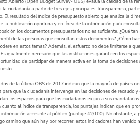
sto Abierto (Open Budget Survey- OBS) evalúa la calidad de la ren
 la ciudadanía a partir de tres ejes principales: transparencia, partic
o. El resultado del índice de presupuesto abierto que analiza la dim
 la publicación oportuna y en línea de la información para consult
posición los documentos presupuestarios no es suficiente. ¿Qué tan 
 perfil de las personas que consultan estos documentos? ¿Cómo hace
dere en estos temas? Además, el esfuerzo no debe limitarse a que
Es igualmente necesario que las instituciones garanticen los espaci
portunidad de participar de manera activa en la toma de decisiones 
uesto. 
ltados de la última OBS de 2017 indican que la mayoría de países no
s para que la ciudadanía intervenga en las decisiones de recaudo y 
dan los espacios para que los ciudadanos exijan a sus mandatarios 
n cuanto al índice de transparencia, los puntajes indican que en pro
información accesible al público (puntaje 42/100). No obstante, a pe
rgo camino que aún hay por recorrer, estos indicadores han venido 