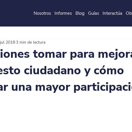
Nosotros
Informes
Blog
Guías
Interactúa
Ob
de la
P
o
ntificia
U
ni
v
ersidad
J
a
v
eri
a
na
jul 2018
3 min de lectura
iones tomar para mejora
esto ciudadano y cómo
ar una mayor participac