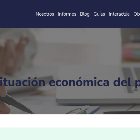
Nosotros
Informes
Blog
Guías
Interactúa
Ob
de la
P
o
ntificia
U
ni
v
ersidad
J
a
v
eri
a
na
situación económica del 